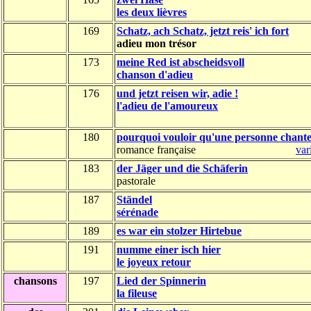
les deux lièvres
169
Schatz, ach Schatz, jetzt reis' ich fort
adieu mon trésor
173
meine Red ist abscheidsvoll
chanson d'adieu
176
und jetzt reisen wir, adie !
l'adieu de l'amoureux
180
pourquoi vouloir qu'une personne chant
romance française
var
183
der Jäger und die Schäferin
pastorale
187
Ständel
sérénade
189
es war ein stolzer Hirtebue
191
numme einer isch hier
le joyeux retour
chansons
197
Lied der Spinnerin
la fileuse