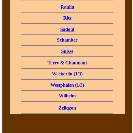
Raulin
Ritz
Sadoul
Schamber
Suisse
Terry & Chaumont
Weckerlin (1/3)
Westphalen (1/3)
Wilhelm
Zeliqzon