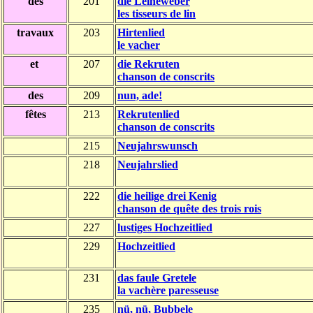
des
201
die Leineweber
les tisseurs de lin
travaux
203
Hirtenlied
le vacher
et
207
die Rekruten
chanson de conscrits
des
209
nun, ade!
fêtes
213
Rekrutenlied
chanson de conscrits
215
Neujahrswunsch
218
Neujahrslied
222
die heilige drei Kenig
chanson de quête des trois rois
227
lustiges Hochzeitlied
229
Hochzeitlied
231
das faule Gretele
la vachère paresseuse
235
nü, nü, Bubbele