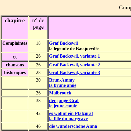
Compi
chapitre
n° de
page
Complaintes
18
Graf Backewil
la légende de Bacqueville
et
26
Graf Backewil, variante 1
chansons
26
Graf Backewil,
variante 2
historiques
28
Graf Backewil,
variante 3
30
Brun-Ammy
la brune amie
36
Malbrouck
38
der junge Graf
le jeune comte
42
es wohnt ein Pfalzgraf
la fille du margrave
46
die wunderschöne Anna