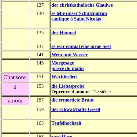
127
der christkatholische Glauiwe
130
es lebe unser Schutzpatron
cantique à Saint Nicolas
135
der Himmel
137
es war einmal eine arme Seel
141
Wein und Wasser
145
Morgesage
prière du matin
Chansons
151
Wächterlied
d'
153
die Liebesprobe
l'épreuve d'amour
, 15e siècle
amour
157
die ermordete Braut
159
der schwatzhafte Gesell
163
Teufelhochzeit
165
zwei Hase