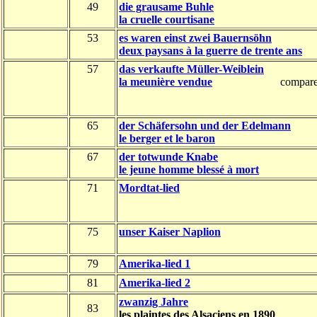
49
die grausame Buhle
la cruelle courtisane
53
es waren einst zwei Bauernsöhn
deux paysans à la guerre de trente ans
57
das verkaufte Müller-Weiblein
la meunière vendue
compare
65
der Schäfersohn und der Edelmann
le berger et le baron
67
der totwunde Knabe
le jeune homme blessé à mort
71
Mordtat-lied
75
unser Kaiser Naplion
79
Amerika-lied 1
81
Amerika-lied 2
zwanzig Jahre
83
les plaintes des Alsaciens en 1890