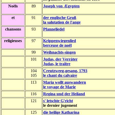
Noëls
89
Joseph von Ægypten
et
91
der englische Gruß
la salutation de l'ange
chansons
93
Pfanneliedel
religieuses
97
Krippenwiegenlied
berceuse de noël
99
Weihnachts-singen
101
Judas, der Verräter
Judas, le traître
104
Creutzweeg-gesang, 1793
105
le chant du calvaire
113
Maria wollt auswandern
le voyage de Marie
116
Regina und der Heiland
121
s' letschte G'richt
le dernier jugement
125
die heilige Katharina