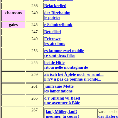
236
Belackerlied
chansons
240
der Birebauim
le poirier
gaies
245
e Schnitzelbank
247
Bettellied
249
Feierowe
les attributs
253
es kumme zwei maidle
ce sont deux filles
255
bei de Hitte
ritournelle montagnarde
259
als isch kei Äpfele noch so rund...
il n'y a pas de pomme si ronde...
261
jumfrauie-Mette
les lamentations
265
d'r Sprung vu Basel
une aventure à Bâle
267
lauf, Müller, lauf!
variante che
meunier, tu cours !
der Hafers